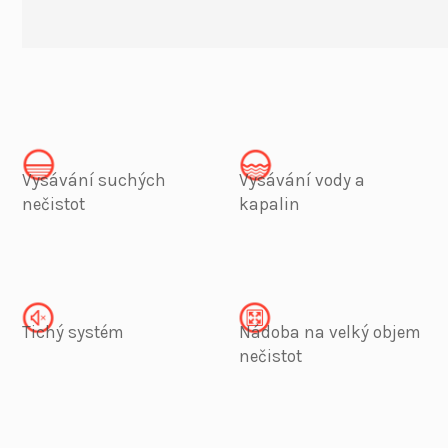
Vysávání suchých
Vysávání vody a
nečistot
kapalin
Tichý systém
Nádoba na velký objem
nečistot