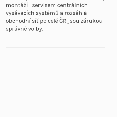
montáží i servisem centrálních
vysávacích systémů a rozsáhlá
obchodní síť po celé ČR jsou zárukou
správné volby.
29
let zkušeností s realizacemi centrálních
vysavačů
+50
obchodních zástupců po celé ČR